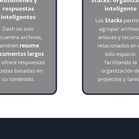
Resúmenes y
Stacks: organiza
respuestas
inteligente
inteligentes
Los
Stacks
permi
Dash no solo
agrupar archivo
cuentra archivos,
enlaces y recurs
también
resume
relacionados en 
cumentos largos
solo espacio,
e ofrece respuestas
facilitando la
pidas basadas en
organización d
su contenido.
proyectos y tare