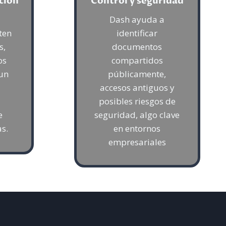
ción
Control y seguridad
Dash ayuda a
ten
identificar
s,
documentos
os
compartidos
un
públicamente,
accesos antiguos y
posibles riesgos de
e
seguridad, algo clave
as.
en entornos
empresariales